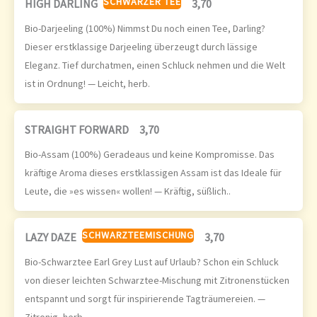
SCHWARZER TEE
HIGH DARLING
3,70
Bio-Darjeeling (100%) Nimmst Du noch einen Tee, Darling?
Dieser erstklassige Darjeeling überzeugt durch lässige
Eleganz. Tief durchatmen, einen Schluck nehmen und die Welt
ist in Ordnung! — Leicht, herb.
STRAIGHT FORWARD
3,70
Bio-Assam (100%) Geradeaus und keine Kompromisse. Das
kräftige Aroma dieses erstklassigen Assam ist das Ideale für
Leute, die »es wissen« wollen! — Kräftig, süßlich..
SCHWARZTEEMISCHUNG
LAZY DAZE
3,70
Bio-Schwarztee Earl Grey Lust auf Urlaub? Schon ein Schluck
von dieser leichten Schwarztee-Mischung mit Zitronenstücken
entspannt und sorgt für inspirierende Tagträumereien. —