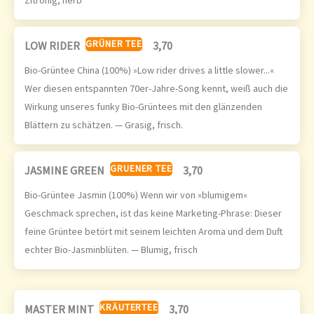
Zitronig, herb
GRÜNER TEE
LOW RIDER
3,70
Bio-Grüntee China (100%) »Low rider drives a little slower...«
Wer diesen entspannten 70er-Jahre-Song kennt, weiß auch die
Wirkung unseres funky Bio-Grüntees mit den glänzenden
Blättern zu schätzen. — Grasig, frisch.
GRUENER TEE
JASMINE GREEN
3,70
Bio-Grüntee Jasmin (100%) Wenn wir von »blumigem«
Geschmack sprechen, ist das keine Marketing-Phrase: Dieser
feine Grüntee betört mit seinem leichten Aroma und dem Duft
echter Bio-Jasminblüten. — Blumig, frisch
KRÄUTERTEE
MASTER MINT
3,70