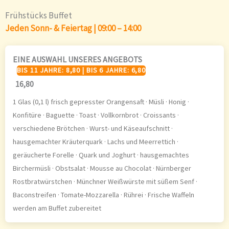
Frühstücks Buffet
Jeden Sonn- & Feiertag | 09:00 – 14:00
EINE AUSWAHL UNSERES ANGEBOTS
BIS 11 JAHRE: 8,80 | BIS 6 JAHRE: 6,80
16,80
1 Glas (0,1 l) frisch gepresster Orangensaft · Müsli · Honig ·
Konfitüre · Baguette · Toast · Vollkornbrot · Croissants ·
verschiedene Brötchen · Wurst- und Käseaufschnitt ·
hausgemachter Kräuterquark · Lachs und Meerrettich ·
geräucherte Forelle · Quark und Joghurt · hausgemachtes
Birchermüsli · Obstsalat · Mousse au Chocolat · Nürnberger
Rostbratwürstchen · Münchner Weißwürste mit süßem Senf ·
Baconstreifen · Tomate-Mozzarella · Rührei · Frische Waffeln
werden am Buffet zubereitet