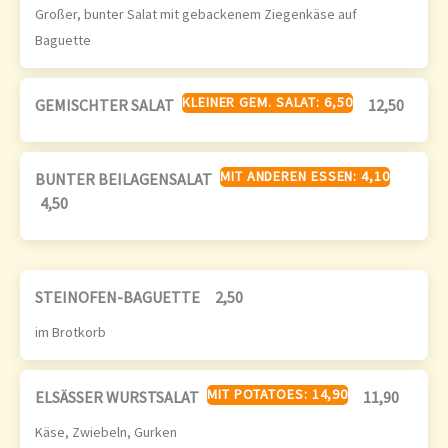
Großer, bunter Salat mit gebackenem Ziegenkäse auf
Baguette
KLEINER GEM. SALAT: 6,50
GEMISCHTER SALAT
12,50
MIT ANDEREN ESSEN: 4,10
BUNTER BEILAGENSALAT
4,50
STEINOFEN-BAGUETTE
2,50
im Brotkorb
MIT POTATOES: 14,90
ELSÄSSER WURSTSALAT
11,90
Käse, Zwiebeln, Gurken